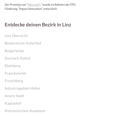
Der Prototyp von “
WeLocally
” wurde im Rahmen der FFG-
Förderung “Impact Innovation” entwickelt.
Entdecke deinen Bezirk in Linz
Linz Übersicht
Bindermichl-Keferfeld
Bulgariplatz
Dornach-Auhof
Ebelsberg
Franckviertel
Online Shops
Froschberg
Industriegebiet-Hafen
Innere Stadt
Kaplanhof
Kleinmünchen-Auwiesen