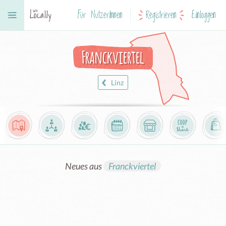
Für NutzerInnen
Registrieren
Einloggen
Franckviertel
Linz
Neues aus
Franckviertel