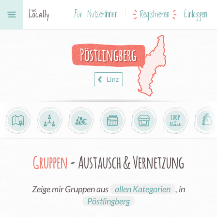
Für NutzerInnen
Registrieren
Einloggen
Pöstlingberg
Linz
Gruppen
- Austausch & Vernetzung
Zeige mir Gruppen aus
allen Kategorien
, in
Pöstlingberg